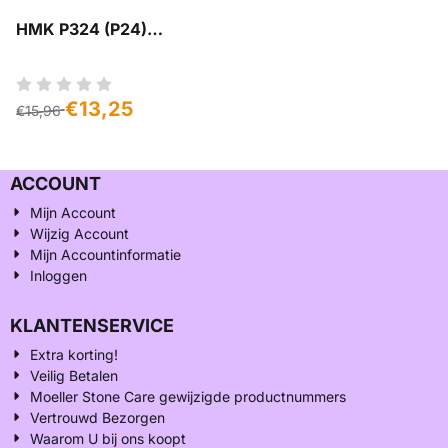
HMK P324 (P24)
Edelzeep Moeller Stone
Care
Van 15,96 voor 13,25
€13,25
€15,96
ACCOUNT
Mijn Account
Wijzig Account
Mijn Accountinformatie
Inloggen
KLANTENSERVICE
Extra korting!
Veilig Betalen
Moeller Stone Care gewijzigde productnummers
Vertrouwd Bezorgen
Waarom U bij ons koopt