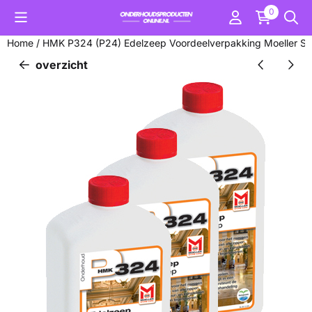
Cookievoorkeuren zijn momenteel gesloten.
0
Home
/
HMK P324 (P24) Edelzeep Voordeelverpakking Moeller St
overzicht