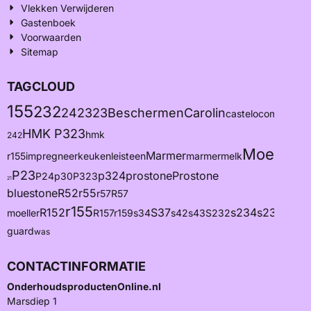
Vlekken Verwijderen
Gastenboek
Voorwaarden
Sitemap
TAGCLOUD
155
232
242
323
Beschermen
Carolin
castelo
composiet
HMK P323
hmk
242
Moeller
Marmer
r155
impregneer
keuken
leisteen
marmermelk
p1
P23
p324
prostone
Prostone
P24
p30
P323
21
bluestone
R52
r55
r57
R57
r155
R152
S37
s234
s235
s237
moeller
R157
r159
s34
s42
s43
S232
guard
was
CONTACTINFORMATIE
OnderhoudsproductenOnline.nl
Marsdiep 1