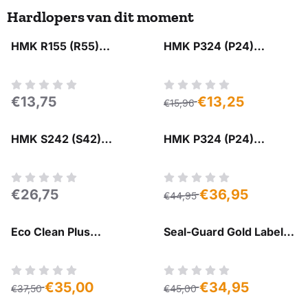
Hardlopers van dit moment
HMK R155 (R55)
HMK P324 (P24)
Grondreiniger Zuurvrij
Edelzeep Moeller Stone
Moeller Stone Care
Care
Prijs: 13,75
Van 15,96 voor 13,25
€13,75
€13,25
€15,96
HMK S242 (S42)
HMK P324 (P24)
Kleurverdiepende
Edelzeep
Bescherming Moeller
Voordeelverpakking
Stone Care
Moeller Stone Care
Prijs: 26,75
Van 44,95 voor 36,95
€26,75
€36,95
€44,95
Eco Clean Plus
Seal-Guard Gold Label
Voordeelverpakking
Impregneermiddel
Van 37,50 voor 35,00
Van 45,00 voor 34,95
€35,00
€34,95
€37,50
€45,00