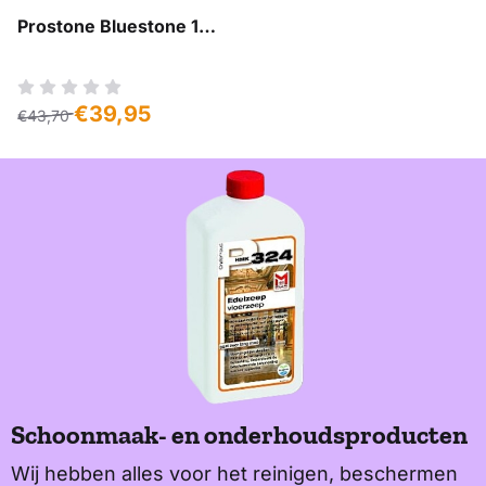
Prostone Bluestone 1
liter (Magic Color)
Van 43,70 voor 39,95
€39,95
€43,70
Schoonmaak- en onderhoudsproducten
Wij hebben alles voor het reinigen, beschermen