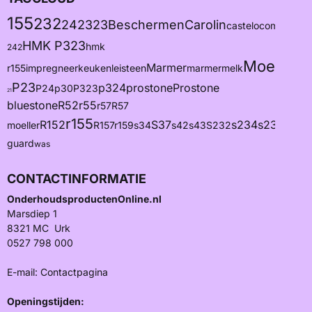
155
232
242
323
Beschermen
Carolin
castelo
composiet
HMK P323
hmk
242
Moeller
Marmer
r155
impregneer
keuken
leisteen
marmermelk
p1
P23
p324
prostone
Prostone
P24
p30
P323
21
bluestone
R52
r55
r57
R57
r155
R152
S37
s234
s235
s237
moeller
R157
r159
s34
s42
s43
S232
guard
was
CONTACTINFORMATIE
OnderhoudsproductenOnline.nl
Marsdiep 1
8321 MC Urk
0527 798 000
E-mail:
Contactpagina
Openingstijden: