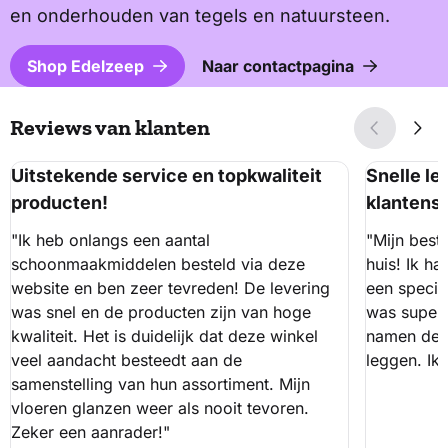
en onderhouden van tegels en natuursteen.
Shop Edelzeep
Naar contactpagina
Reviews van klanten
Uitstekende service en topkwaliteit
Snelle le
producten!
klantens
"Ik heb onlangs een aantal
"Mijn best
schoonmaakmiddelen besteld via deze
huis! Ik h
website en ben zeer tevreden! De levering
een specif
was snel en de producten zijn van hoge
was super 
kwaliteit. Het is duidelijk dat deze winkel
namen de t
veel aandacht besteedt aan de
leggen. Ik 
samenstelling van hun assortiment. Mijn
vloeren glanzen weer als nooit tevoren.
Zeker een aanrader!"